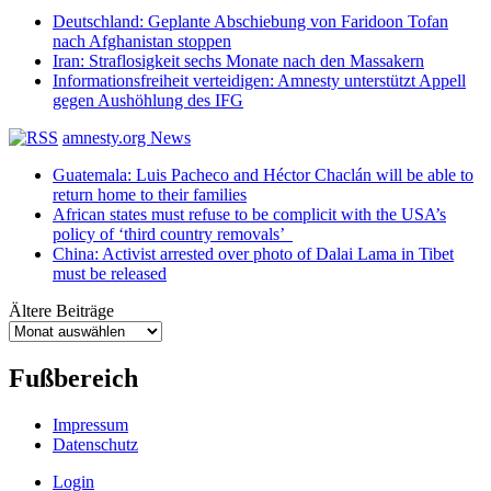
Deutschland: Geplante Abschiebung von Faridoon Tofan
nach Afghanistan stoppen
Iran: Straflosigkeit sechs Monate nach den Massakern
Informationsfreiheit verteidigen: Amnesty unterstützt Appell
gegen Aushöhlung des IFG
amnesty.org News
Guatemala: Luis Pacheco and Héctor Chaclán will be able to
return home to their families
African states must refuse to be complicit with the USA’s
policy of ‘third country removals’
China: Activist arrested over photo of Dalai Lama in Tibet
must be released
Ältere Beiträge
Ältere
Beiträge
Fußbereich
Impressum
Datenschutz
Login